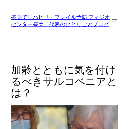
内
容
盛岡でリハビリ・フレイル予防 フィジオ
を
センター盛岡 代表のひとりごとブログ
ス
キ
ッ
プ
加齢とともに気を付け
るべきサルコペニアと
は？