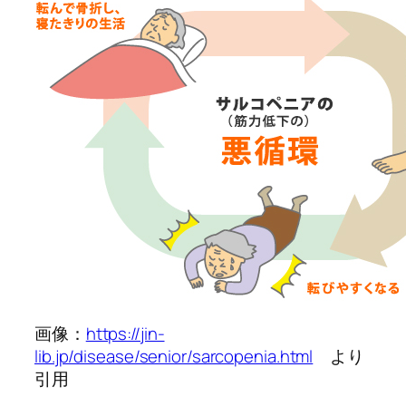
画像：
https://jin-
lib.jp/disease/senior/sarcopenia.html
より
引用