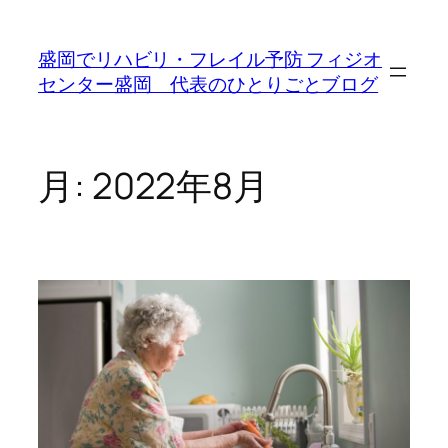
内
容
盛岡でリハビリ・フレイル予防 フィジオ
を
センター盛岡 代表のひとりごとブログ
ス
キ
ッ
プ
月:
2022年8月