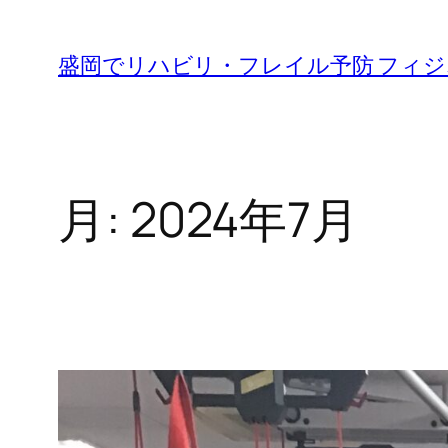
内
容
盛岡でリハビリ・フレイル予防 フィ
を
ス
キ
ッ
月:
2024年7月
プ