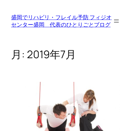
内
容
盛岡でリハビリ・フレイル予防 フィジオ
を
センター盛岡 代表のひとりごとブログ
ス
キ
ッ
プ
月:
2019年7月