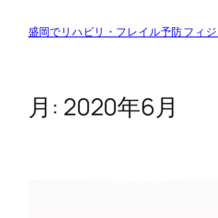
内
容
盛岡でリハビリ・フレイル予防 フィ
を
ス
キ
ッ
月:
2020年6月
プ