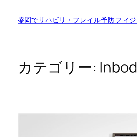
内
容
盛岡でリハビリ・フレイル予防 フィ
を
ス
キ
ッ
カテゴリー:
Inbo
プ