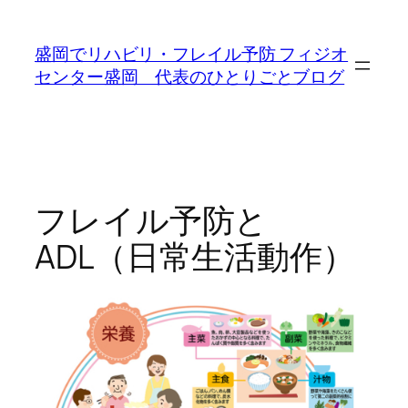
内
容
盛岡でリハビリ・フレイル予防 フィジオ
を
センター盛岡 代表のひとりごとブログ
ス
キ
ッ
プ
フレイル予防と
ADL（日常生活動作）