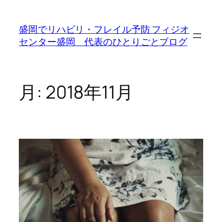
内
容
盛岡でリハビリ・フレイル予防 フィジオ
を
センター盛岡 代表のひとりごとブログ
ス
キ
ッ
プ
月:
2018年11月