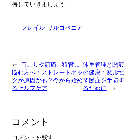
持していきましょう。
フレイル
サルコペニア
←
肩こりや頭痛、猫背に
体重管理と関節
悩む方へ：ストレートネッ
の健康：変形性
クが原因かも？今から始め
関節症を予防す
るセルフケア
るために
→
コメント
コメントを残す