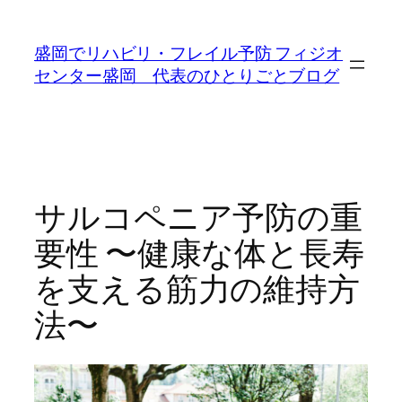
内
容
盛岡でリハビリ・フレイル予防 フィジオ
を
センター盛岡 代表のひとりごとブログ
ス
キ
ッ
プ
サルコペニア予防の重
要性 〜健康な体と長寿
を支える筋力の維持方
法〜