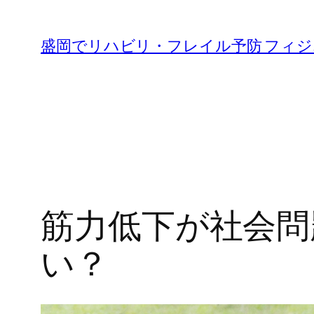
内
容
盛岡でリハビリ・フレイル予防 フィ
を
ス
キ
ッ
プ
筋力低下が社会問
い？