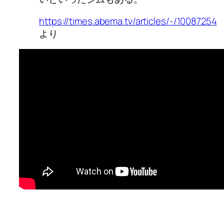
https://times.abema.tv/articles/-/10087254
より