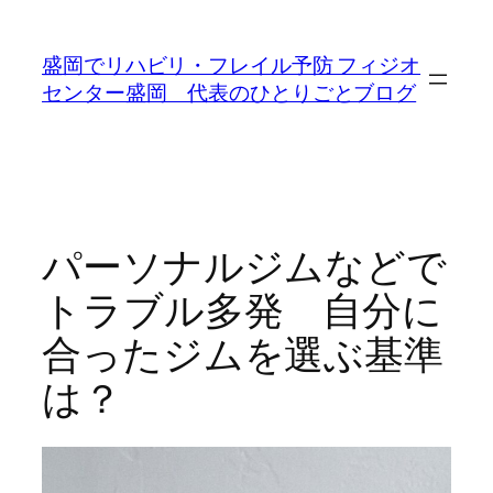
内
容
盛岡でリハビリ・フレイル予防 フィジオ
を
センター盛岡 代表のひとりごとブログ
ス
キ
ッ
プ
パーソナルジムなどで
トラブル多発 自分に
合ったジムを選ぶ基準
は？