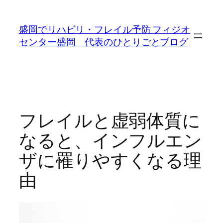
内
容
盛岡でリハビリ・フレイル予防 フィジオ
を
センター盛岡 代表のひとりごとブログ
ス
キ
ッ
プ
フレイルと虚弱体質に
なると、インフルエン
ザに罹りやすくなる理
由