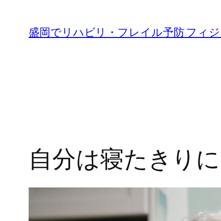
内
容
盛岡でリハビリ・フレイル予防 フィ
を
ス
キ
ッ
プ
自分は寝たきりに