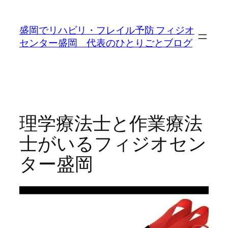
内
容
盛岡でリハビリ・フレイル予防 フィジオ
を
センター盛岡 代表のひとりごとブログ
ス
キ
ッ
プ
理学療法士と作業療法
士がいるフィジオセン
ター盛岡