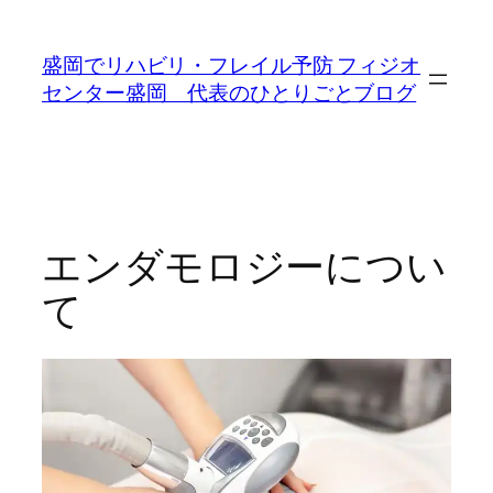
内
容
盛岡でリハビリ・フレイル予防 フィジオ
を
センター盛岡 代表のひとりごとブログ
ス
キ
ッ
プ
エンダモロジーについ
て