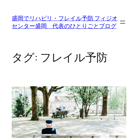
内
容
盛岡でリハビリ・フレイル予防 フィジオ
を
センター盛岡 代表のひとりごとブログ
ス
キ
ッ
プ
タグ:
フレイル予防