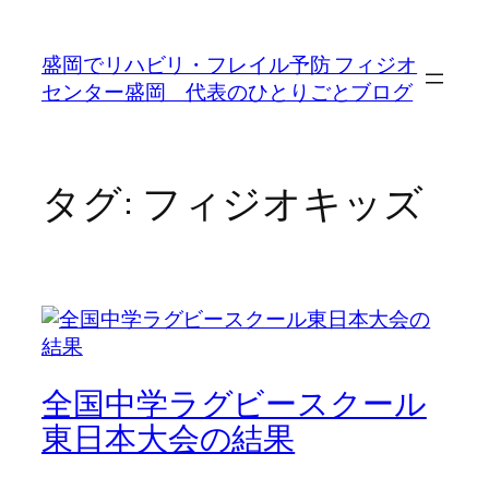
内
容
盛岡でリハビリ・フレイル予防 フィジオ
を
センター盛岡 代表のひとりごとブログ
ス
キ
ッ
プ
タグ:
フィジオキッズ
全国中学ラグビースクール
東日本大会の結果