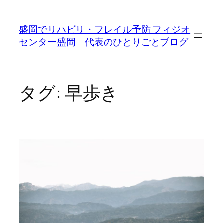
内
容
盛岡でリハビリ・フレイル予防 フィジオ
を
センター盛岡 代表のひとりごとブログ
ス
キ
ッ
プ
タグ:
早歩き