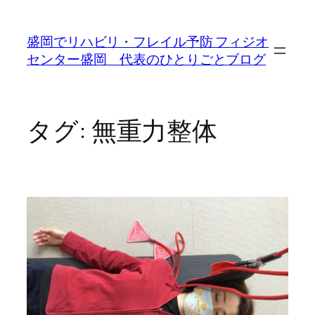
内
容
盛岡でリハビリ・フレイル予防 フィジオ
を
センター盛岡 代表のひとりごとブログ
ス
キ
ッ
プ
タグ:
無重力整体