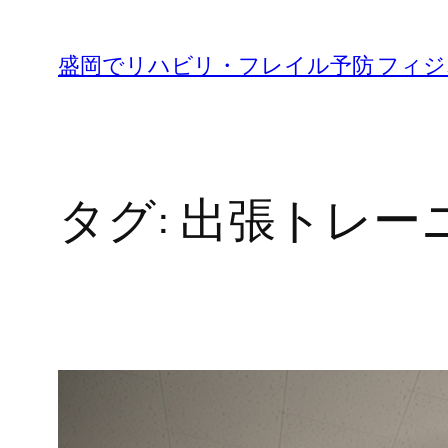
内
容
盛岡でリハビリ・フレイル予防 フィ
を
ス
キ
ッ
タグ:
出張トレー
プ