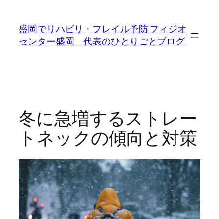
内
容
盛岡でリハビリ・フレイル予防 フィジオ
を
センター盛岡 代表のひとりごとブログ
ス
キ
ッ
プ
冬に急増するストレー
トネックの傾向と対策