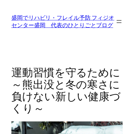
内
容
盛岡でリハビリ・フレイル予防 フィジオ
を
センター盛岡 代表のひとりごとブログ
ス
キ
ッ
プ
運動習慣を守るために
～熊出没と冬の寒さに
負けない新しい健康づ
くり～