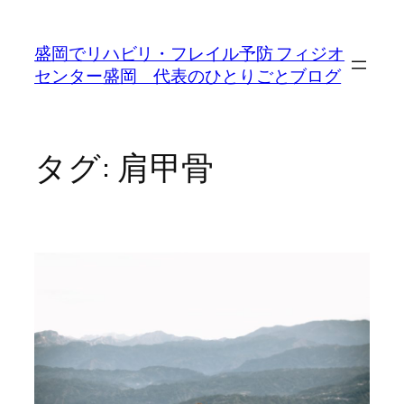
内
容
盛岡でリハビリ・フレイル予防 フィジオ
を
センター盛岡 代表のひとりごとブログ
ス
キ
ッ
プ
タグ:
肩甲骨