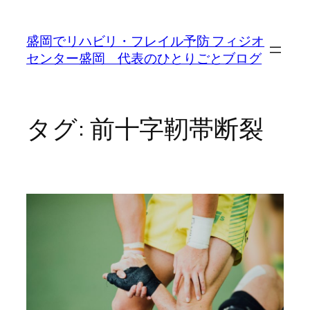
内
容
盛岡でリハビリ・フレイル予防 フィジオ
を
センター盛岡 代表のひとりごとブログ
ス
キ
ッ
プ
タグ:
前十字靭帯断裂