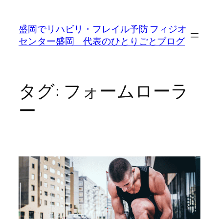
内
容
盛岡でリハビリ・フレイル予防 フィジオ
を
センター盛岡 代表のひとりごとブログ
ス
キ
ッ
プ
タグ:
フォームローラ
ー