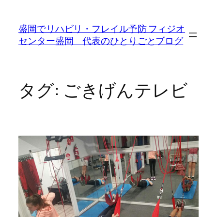
内
容
盛岡でリハビリ・フレイル予防 フィジオ
を
センター盛岡 代表のひとりごとブログ
ス
キ
ッ
プ
タグ:
ごきげんテレビ